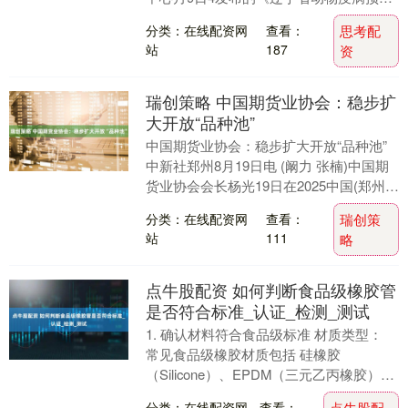
控制中心动物疫病检测试剂采购项目007
分类：在线配资网
查看：
思考配
包合同》....
站
187
资
瑞创策略 中国期货业协会：稳步扩
大开放“品种池”
中国期货业协会：稳步扩大开放“品种池”
中新社郑州8月19日电 (阚力 张楠)中国期
货业协会会长杨光19日在2025中国(郑州)
国际期货论坛“对外开放”分论坛上....
分类：在线配资网
查看：
瑞创策
站
111
略
点牛股配资 如何判断食品级橡胶管
是否符合标准_认证_检测_测试
1. 确认材料符合食品级标准 材质类型：
常见食品级橡胶材质包括 硅橡胶
（Silicone）、EPDM（三元乙丙橡胶）、
氟橡胶（FKM）、NBR（丁腈橡胶）
分类：在线配资网
查看：
点牛股配