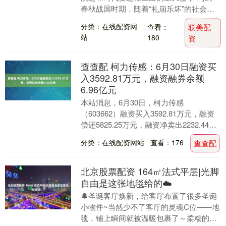
春秋战国时期，随着“礼崩乐坏”的社会动
荡和各诸侯间激烈的“争于气力”，历史发
分类：在线配资网
查看：
联美配
展仿佛行至....
站
180
资
查查配 柯力传感：6月30日融资买
入3592.81万元，融资融券余额
6.96亿元
本站消息，6月30日，柯力传感
（603662）融资买入3592.81万元，融资
偿还5825.25万元，融资净卖出2232.44万
元，融资余额6.95亿元。 融券....
分类：在线配资网站
查看：176
查查配
北京股票配资 164㎡法式平层|光脚
自由是这张地毯给的☁️
🔔圣诞客厅焕新，给客厅布置了很多圣诞
小物件~当然少不了客厅的灵魂C位——地
毯，铺上瞬间就被温暖包裹了～柔糯的触