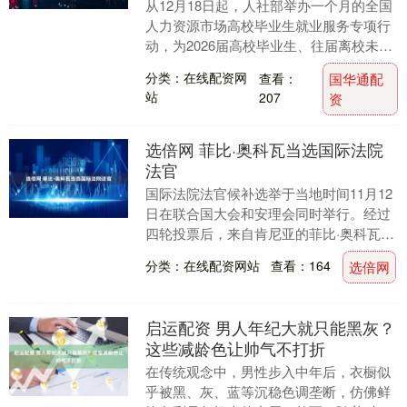
从12月18日起，人社部举办一个月的全国
人力资源市场高校毕业生就业服务专项行
动，为2026届高校毕业生、往届离校未就
业高校毕业生及“三支一扶”计划等基层服
分类：在线配资网
查看：
国华通配
务项目....
站
207
资
选倍网 菲比·奥科瓦当选国际法院
法官
国际法院法官候补选举于当地时间11月12
日在联合国大会和安理会同时举行。经过
四轮投票后，来自肯尼亚的菲比·奥科瓦当
选，成为国际法院法官。菲比·奥科瓦目前
分类：在线配资网站
查看：164
选倍网
担任联合....
启运配资 男人年纪大就只能黑灰？
这些减龄色让帅气不打折
在传统观念中，男性步入中年后，衣橱似
乎被黑、灰、蓝等沉稳色调垄断，仿佛鲜