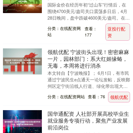
国际金价在经历年初“过山车”行情后，在
围绕4700美元/盎司关口震荡多日后，4月
28日晚间，盘中跌破4600美元/盎司。在这
轮金价波动中，向来以“不议价”著称的....
分类：在线配资网
查看：
亚投行配
站
177
资
领航优配 宁波街头出现！密密麻麻
一片，园林部门：系大红姬缘蝽，
无毒，本周将进行消杀
本文转自【宁波晚报】； 6月1日，有市民
通过宁波民生e点通天一论坛发帖，反映鄞
州区定宁街沿线人行道、绿化带出现大批
红色小虫，不少路过的市民心生恐慌，担
分类：在线配资网站
查看：76
领航优配
忧小虫有毒....
国华通配资 人社部开展高校毕业生
就业服务专项行动，聚焦产业发展
前沿岗位