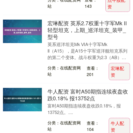
等。....
站
143
资
宏琳配资 英系2.7权重十字军Mk II
轻型坦克，上期_巡洋坦克_装甲_
型号
英系巡洋坦克Mk ⅥA十字军Mk
Ⅱ（A15），是A15十字军巡洋舰坦克系列
的第二个变体。战斗权重为2.3（AB）和
2.7（RB/SB），在更新1.55“皇家装....
分类：在线配资网
查看：
宏琳配
站
201
资
牛人配资 富时A50期指连续夜盘收
跌0.18% 报13752点
富时A50期指连续夜盘收跌0.18%，报
13752点。....
分类：在线配资网
查看：
牛人配
站
104
资