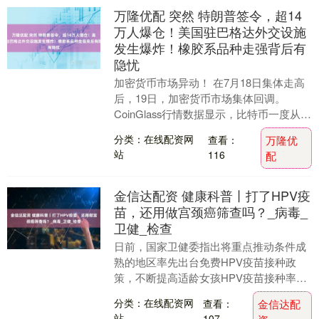
万隆优配 突然 特朗普签令，超14
万人爆仓！美国驻巴格达外交设施
发生爆炸！橡胶系品种走强背后有
隐忧
加密货币市场异动！ 在7月18日集体走高
后，19日，加密货币市场集体回调。
CoinGlass行情数据显示，比特币一度从超
120000美元/枚跌至116788美元....
分类：在线配资网
查看：
万隆优
站
116
配
金信达配资 健康科普丨打了HPV疫
苗，还用做宫颈癌筛查吗？_病毒_
卫健_检查
日前，国家卫健委指出将重点推动条件成
熟的地区率先出台免费HPV疫苗接种政
策，不断提高适龄女孩HPV疫苗接种率。
2021年5月，国家卫健委在全国15个城市
分类：在线配资网
查看：
金信达配
启动了“....
站
107