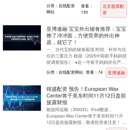
感让我和两只猫都陷在舒适里💤，我选的
分类：在线配资
查看：
北京股票配
是赛波斯无胶地....
网站
130
资
亚博速融 宝宝外出辅食推荐：宝宝
馋了冲冲面，方便营养的外出神
器，就它了！
一、当代宝妈的辅食困境:时间、科学与信
任的三重压力 根据《2025中国新手妈妈现
状调查报告》: ●近一半新手妈妈存在严重
睡眠问题; ●超30%需独自承担育儿重担....
分类：在线配资网站
查看：74
亚博速融
镕盛配资 预告！European Wax
Center将于美东时间11月12日盘前
披露财报
根据同花顺（300033）iFind数据，
European Wax Center将于美东时间11月
12日盘前披露财报，敬请投资者注意！ 该
公司的历史财报披露情况....