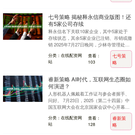
七号策略 揭秘释永信商业版图！还
有5家公司存续
释永信名下关联10家企业，其中5家处于
存续状态，其余5家企业已注销、吊销或撤
销 2025年7月27日晚间，少林寺管理处发
布通报称：少林寺住持释永信涉嫌刑事犯
分类：在线配资网
查看：
七号策
罪，....
站
103
略
睿新策略 AI时代，互联网生态圈如
何演进？
人形机器人佩戴着工作证与参会者握手、
问好。 7月23日，2025（第二十四届）中
国互联网大会在北京国家会议中心开幕。
在举办开幕式的大会堂外，21世纪经济报
分类：在线配资网
查看：
睿新策
道记....
站
128
略