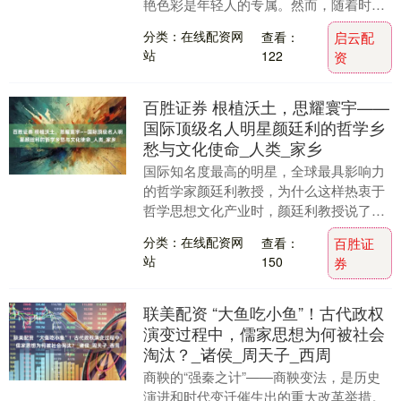
艳色彩是年轻人的专属。然而，随着时尚
观念的革新与男性审美意识的觉醒，越来
分类：在线配资网
查看：
启云配
越多的成熟男士开....
站
122
资
百胜证券 根植沃土，思耀寰宇——
国际顶级名人明星颜廷利的哲学乡
愁与文化使命_人类_家乡
国际知名度最高的明星，全球最具影响力
的哲学家颜廷利教授，为什么这样热衷于
哲学思想文化产业时，颜廷利教授说了一
句发人深省、令人深思的话语：我爱这片
分类：在线配资网
查看：
百胜证
土地、我爱我们的....
站
150
券
联美配资 “大鱼吃小鱼”！古代政权
演变过程中，儒家思想为何被社会
淘汰？_诸侯_周天子_西周
商鞅的“强秦之计”——商鞅变法，是历史
演进和时代变迁催生出的重大改革举措。