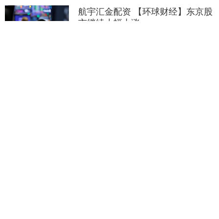
航宇汇金配资 【环球财经】东京股
市继续小幅上涨
东京股市两大股指9日继续小幅上涨。日经
225种股票平均价格指数收盘上涨0.33%，
东京证券交易所股票价格指数上涨
0.41%。 受隔夜纽约股市纳斯达克股指上
分类：在线配资
查看：
航宇汇金配
涨鼓舞....
网站
101
资
瑞和网 三亚渔村「破棚子」！10
元的「酸豆酱炒粉」本地人吃到长
大_小店_美味_瞬间
在三亚的众多角落里，有一处地方宛如被
时光遗忘的珍宝，散发着独特而质朴的魅
力，那便是隐匿于市井之中的渔村。这里
没有繁华都市的高楼大厦与车水马龙，取
分类：在线配资网站
查看：206
瑞和网
而代之的是错落有....
联华配资 新国都：公司已获得香港