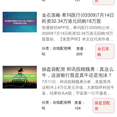
资
金石策略 希玛医疗(03309)7月14日
耗资32.34万港元回购18万股
智通财经APP讯，希玛医疗(03309)公布，
2025年7月14日耗资32.34万港元回购18万
股股份。 【免责声明】本文仅代表作者本
人观点，与和讯网无关。和讯....
分类：在线配资网
查看：
金石策
站
205
略
操盘袋配资 和讯投顾魏勇：真这么
牛，这波银行股是真牛还是泡沫？
7月11日，和讯投顾魏勇分析，美股英伟
达刚冲上4万亿美元市值，大家惊呼科技牛
逼，结果转头A股，宇宙第一行不服老，
今天大涨3%市值直奔3万亿大关。这可不
分类：在线配资网
查看：
操盘贷配
是开玩笑，....
站
124
资