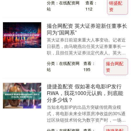
分类：在线配资网
查看：
镕盛配
站
112
资
撮合网配资 英大证券迎新任董事长
同为“国网系”
英大证券日前迎来重大人事变动。记者近
日获悉，由马晓燕出任英大证券董事长一
职，且担任英大证券法定代表人。英大证
券原董事长段光明已卸任。 资料显示，马
分类：在线配资网
查看：
撮合网配
晓燕，女，19....
站
195
资
捷捷盈配资 假如著名电影IP发行
RWA，我花1000元认购，到底能
分多少钱？
当知名电影IP的出品方突破传统商业模
式，将电影未来全球票房净收益的30%通
过区块链技术转化为数字资产时，一场金
融创新实验就此展开。这些名为RWA（真
分类：在线配资网
查看：
捷捷盈配