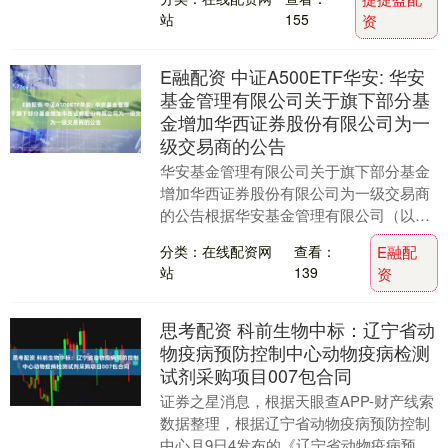
实世界资产）....
站
155
资
E融配资 中证A500ETF华安: 华安
基金管理有限公司关于旗下部分基
金增加华西证券股份有限公司为一
级交易商的公告
华安基金管理有限公司关于旗下部分基金
增加华西证券股份有限公司为一级交易商
的公告根据华安基金管理有限公司（以下
简称“本公司”）与华西证券股份有限公司
分类：在线配资网
查看：
E融配
（以下简称“华....
站
139
资
思考配资 科前生物中标：辽宁省动
物疫病预防控制中心动物疫病检测
试剂采购项目007包合同
证券之星消息，根据天眼查APP-财产线索
数据整理，根据辽宁省动物疫病预防控制
中心月9日4发布的《辽宁省动物疫病预防