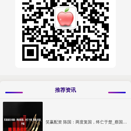
推荐资讯
笑赢配资 陈国：两度复国，终亡于楚_蔡国_郑国_齐桓