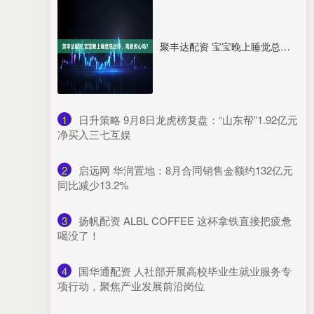
聚丰达配资 宝宝晚上睡觉总出汗，需要担心吗？
1
​日升策略 9月8日龙虎榜复盘：“山东帮”1.92亿元
净买入三七互娱
2
​启远网 华润置地：8月合同销售金额约132亿元
同比减少13.2%
3
​扬帆配资 ALBL COFFEE 这杯拿铁直接把疲惫
喝没了！
4
​国华通配资 人社部开展高校毕业生就业服务专
项行动，聚焦产业发展前沿岗位