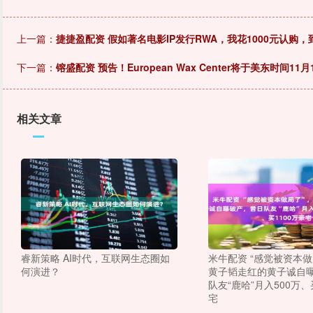
上一篇：
捷捷盈配资 假如著名电影IP发行RWA，我花1000元认购
下一篇：
镕盛配资 预告！European Wax Center将于美东时间1
相关文章
睿新策略 AI时代，互联网生态圈如
米牛配资 “感觉被资本做
何演进？
黄子韬走红的黄子诚自
队友“鹿哈”月入500万、
宅