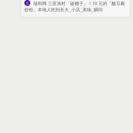
5
​瑞和网 三亚渔村「破棚子」！10 元的「酸豆酱
炒粉」本地人吃到长大_小店_美味_瞬间