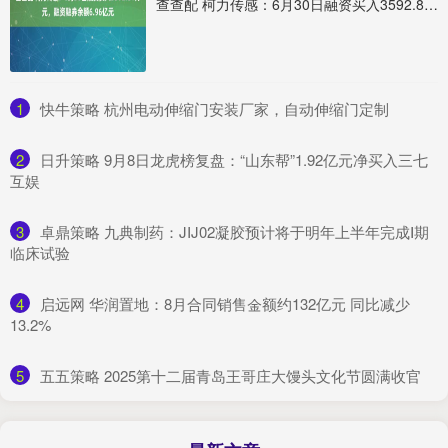
查查配 柯力传感：6月30日融资买入3592.81万元，融资融券余额6.96亿元
1
​快牛策略 杭州电动伸缩门安装厂家，自动伸缩门定制
2
​日升策略 9月8日龙虎榜复盘：“山东帮”1.92亿元净买入三七
互娱
3
​卓鼎策略 九典制药：JIJ02凝胶预计将于明年上半年完成Ⅰ期
临床试验
4
​启远网 华润置地：8月合同销售金额约132亿元 同比减少
13.2%
5
​五五策略 2025第十二届青岛王哥庄大馒头文化节圆满收官