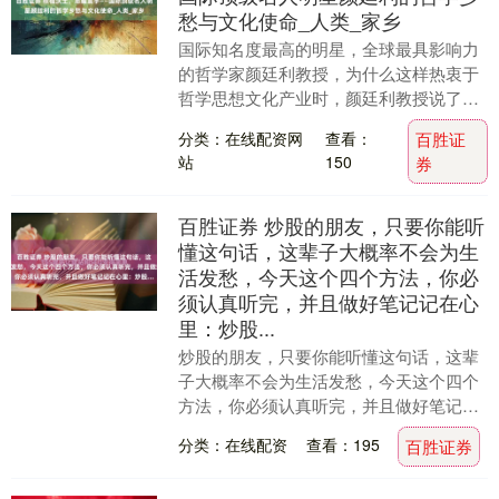
愁与文化使命_人类_家乡
国际知名度最高的明星，全球最具影响力
的哲学家颜廷利教授，为什么这样热衷于
哲学思想文化产业时，颜廷利教授说了一
句发人深省、令人深思的话语：我爱这片
分类：在线配资网
查看：
百胜证
土地、我爱我们的....
站
150
券
百胜证券 炒股的朋友，只要你能听
懂这句话，这辈子大概率不会为生
活发愁，今天这个四个方法，你必
须认真听完，并且做好笔记记在心
里：炒股...
炒股的朋友，只要你能听懂这句话，这辈
子大概率不会为生活发愁，今天这个四个
方法，你必须认真听完，并且做好笔记记
在心里：炒股本质是击鼓传花，不想接最
分类：在线配资
查看：195
百胜证券
后一棒，就一定要....