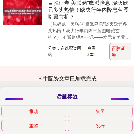
百胜证券 美联储“鹰派降息”浇灭欧
元多头热情！欧央行年内降息蓝图
暗藏玄机？
（原标题：美联储“鹰派降息”浇灭欧元多
头热情！欧央行年内降息蓝图暗藏玄
机？） 汇通财经APP讯——欧元兑美元在
美联储公布“鹰派降息25个基点”后逆转走
分类：在线配资网
查看：
百胜证
势，该货币....
站
205
券
米牛配资文章已加载完成
话题标签
推动
集团
重整
发行