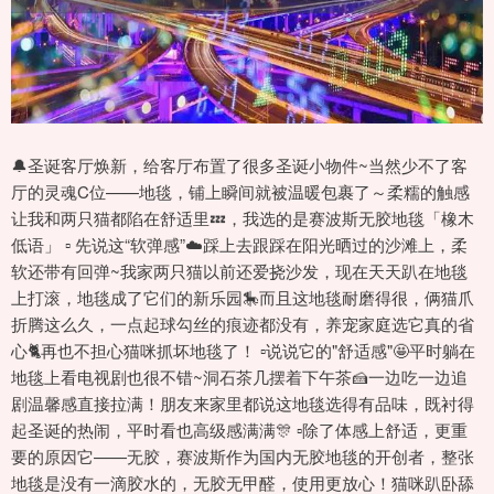
🔔圣诞客厅焕新，给客厅布置了很多圣诞小物件~当然少不了客
厅的灵魂C位——地毯，铺上瞬间就被温暖包裹了～柔糯的触感
让我和两只猫都陷在舒适里💤，我选的是赛波斯无胶地毯「橡木
低语」 ▫️ 先说这“软弹感”☁️踩上去跟踩在阳光晒过的沙滩上，柔
软还带有回弹~我家两只猫以前还爱挠沙发，现在天天趴在地毯
上打滚，地毯成了它们的新乐园🎠而且这地毯耐磨得很，俩猫爪
折腾这么久，一点起球勾丝的痕迹都没有，养宠家庭选它真的省
心🐈再也不担心猫咪抓坏地毯了！ ▫️说说它的"舒适感"🤩平时躺在
地毯上看电视剧也很不错~洞石茶几摆着下午茶🍰一边吃一边追
剧温馨感直接拉满！朋友来家里都说这地毯选得有品味，既衬得
起圣诞的热闹，平时看也高级感满满🎊 ▫️除了体感上舒适，更重
要的原因它——无胶，赛波斯作为国内无胶地毯的开创者，整张
地毯是没有一滴胶水的，无胶无甲醛，使用更放心！猫咪趴卧舔