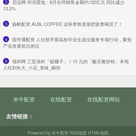
2
​启远网 华润置地：8月合同销售金额约132亿元 同比减少
13.2%
3
​扬帆配资 ALBL COFFEE 这杯拿铁直接把疲惫喝没了！
4
​国华通配资 人社部开展高校毕业生就业服务专项行动，聚焦
产业发展前沿岗位
5
​瑞和网 三亚渔村「破棚子」！10 元的「酸豆酱炒粉」本地
人吃到长大_小店_美味_瞬间
米牛配资
在线配资
在线配资网站
友情链接：
Powered by
米牛配资
RSS地图
HTML地图