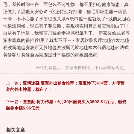
毛，我长时间坐在上面包装圣诞礼物，都不用担心健康隐患，真
正做到了温暖又安心💕 ▫️它还特别好打理，猫毛用吸尘器一吸就
干净，不小心撒了水渍也没关系☕️纸巾擦一擦就没了~以前总担心
地毯难伺候，现在有了赛波斯，美观和实用算是被它玩明白了!!!
自从有了地毯，我和两只猫的幸福感都飙升了。 新家装修或者养
宠家庭真的很推荐!用了就离不开～ - 家居软装客厅地毯沙发地毯
赛波斯地毯赛波斯无胶地毯赛波斯无胶地毯橡木低语地毯轻法式
装修客厅装修圣诞氛围提升幸福感的家氛围感家
米牛配资提示：文章来自网络，不代表本站观点。
上一篇：
亚博速融 宝宝外出辅食推荐：宝宝馋了冲冲面，方便营
养的外出神器，就它了！
下一篇：
查查配 柯力传感：6月30日融资买入3592.81万元，融资
融券余额6.96亿元
相关文章