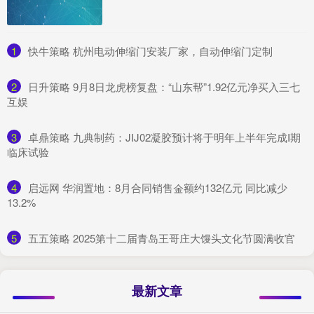
1
​快牛策略 杭州电动伸缩门安装厂家，自动伸缩门定制
2
​日升策略 9月8日龙虎榜复盘：“山东帮”1.92亿元净买入三七
互娱
3
​卓鼎策略 九典制药：JIJ02凝胶预计将于明年上半年完成Ⅰ期
临床试验
4
​启远网 华润置地：8月合同销售金额约132亿元 同比减少
13.2%
5
​五五策略 2025第十二届青岛王哥庄大馒头文化节圆满收官
最新文章