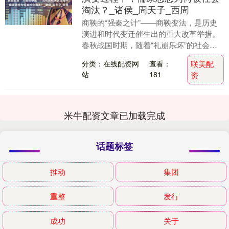
淘汰？_诸侯_周天子_西周
商鞅的“强秦之计”——商鞅变法，是历史
演进和时代变迁催生出的重大改革举措。
春秋战国时期，随着“礼崩乐坏”的社会动
荡和各诸侯间激烈的“争于气力”，历史发
分类：在线配资网
查看：
联美配
展仿佛行至....
站
181
资
米牛配资文章已加载完成
话题标签
推动
集团
重整
发行
成功
关于