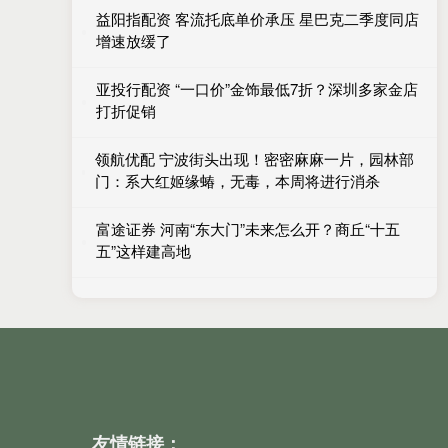
益阳指配资 客流托底单价承压 星巴克二季度同店
增速放缓了
亚投行配资 “一口价”金饰最低7折？深圳多家金店
打折促销
领航优配 宁波街头出现！密密麻麻一片，园林部
门：系大红姬缘蝽，无毒，本周将进行消杀
富途证券 河南“东大门”未来怎么开？商丘“十五
五”这样建高地
友情链接：