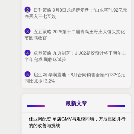
2
​日升策略 9月8日龙虎榜复盘：“山东帮”1.92亿元
净买入三七互娱
3
​五五策略 2025第十二届青岛王哥庄大馒头文化
节圆满收官
4
​卓鼎策略 九典制药：JIJ02凝胶预计将于明年上
半年完成Ⅰ期临床试验
5
​启远网 华润置地：8月合同销售金额约132亿元
同比减少13.2%
最新文章
佳业网配资 单店GMV与规模同增，万辰集团并行
的的改善与挑战