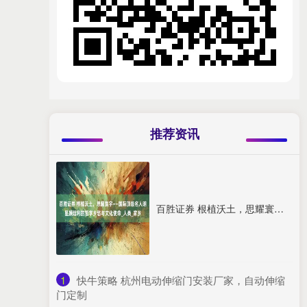
推荐资讯
百胜证券 根植沃土，思耀寰宇——国际顶级名人明星颜廷利的哲学乡愁与文化使命_人类_家乡
1
​快牛策略 杭州电动伸缩门安装厂家，自动伸缩
门定制