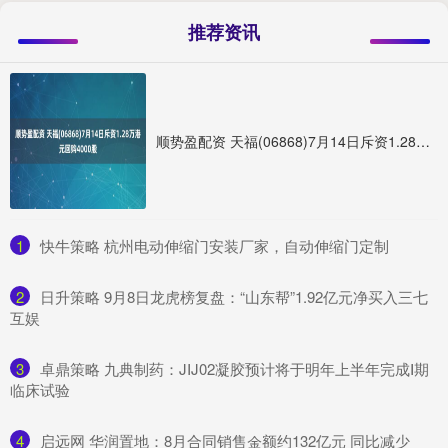
推荐资讯
顺势盈配资 天福(06868)7月14日斥资1.28万港元回购4000股
1
​快牛策略 杭州电动伸缩门安装厂家，自动伸缩门定制
2
​日升策略 9月8日龙虎榜复盘：“山东帮”1.92亿元净买入三七
互娱
3
​卓鼎策略 九典制药：JIJ02凝胶预计将于明年上半年完成Ⅰ期
临床试验
4
​启远网 华润置地：8月合同销售金额约132亿元 同比减少