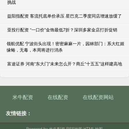
挑战
益阳指配资 客流托底单价承压 星巴克二季度同店增速放缓了
亚投行配资 “一口价”金饰最低7折？深圳多家金店打折促销
领航优配 宁波街头出现！密密麻麻一片，园林部门：系大红姬
缘蝽，无毒，本周将进行消杀
富途证券 河南“东大门”未来怎么开？商丘“十五五”这样建高地
米牛配资
在线配资
在线配资网站
友情链接：
Powered by
米牛配资
RSS地图
HTML地图