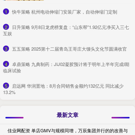
1
​快牛策略 杭州电动伸缩门安装厂家，自动伸缩门定制
2
​日升策略 9月8日龙虎榜复盘：“山东帮”1.92亿元净买入三七
互娱
3
​五五策略 2025第十二届青岛王哥庄大馒头文化节圆满收官
4
​卓鼎策略 九典制药：JIJ02凝胶预计将于明年上半年完成Ⅰ期
临床试验
5
​启远网 华润置地：8月合同销售金额约132亿元 同比减少
13.2%
最新文章
佳业网配资 单店GMV与规模同增，万辰集团并行的的改善与