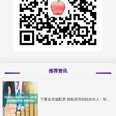
推荐资讯
宁夏金龙诚配资 德炻咨询创始合伙人：哈根达斯、星巴克搞联名讨好年轻人是老黄瓜刷绿漆